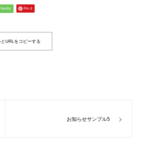
feedly
Pin it
とURLをコピーする
お知らせサンプル5